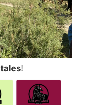
tales
!