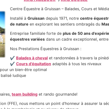
Centre Équestre à Gruissan – Balades, Cours et Médi
Installé à
Gruissan
depuis 1971, notre
centre équest
de nature
en explorant les sentiers ombragés du
Mas
Entreprise familiale forte de
plus de 50 ans d’expéri
équestres variées
dans un cadre exceptionnel, entr
Nos Prestations Équestres à Gruissan :
✔
Balades à cheval
et randonnées à travers la pinè
✔
Cours d’équitation
adaptés à tous les niveaux
pour un bien-être optimal
 balisé ludique
aires,
team building
et rando gourmande!
tion (FFE), nous mettons un point d’honneur à assurer la séc