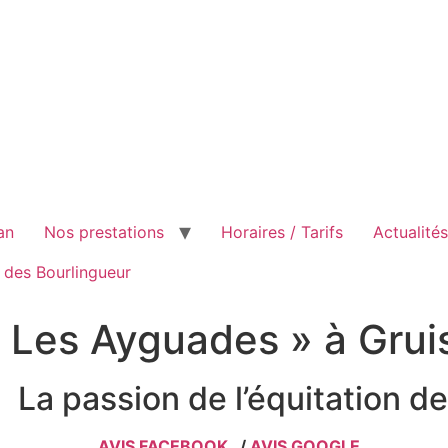
an
Nos prestations
Horaires / Tarifs
Actualité
 des Bourlingueur
 Les Ayguades » à Grui
La passion de l’équitation de
AVIS FACEBOOK
/
AVIS GOOGLE